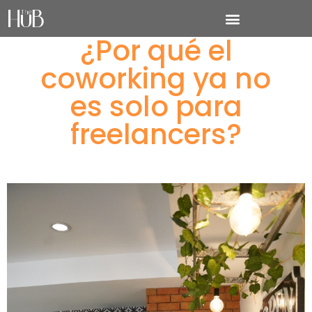
¿Por qué el
coworking ya no
es solo para
freelancers?